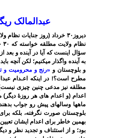
عبدالمالک ریگ
دیروز
۳۰
خرداد (روز جنایات نظام ولا
نظام ولایت مطلقه خواسته که
۳۰
خر
سؤال اینست که آیا در آینده و بعد ا
به آینده واگذار میکنیم؛ لکن آنچه 
و بلوچستان و
«رنج و محرومیت و ت
مطرح است؟! در اینکه اعـدام عبدا
مطلقه نیز مدعی چنین چیزی نیست)؛ ب
اعدام (و اعدام های هر روزۀ دیگر) 
ماهها وسالهای پیش رو جواب بدهند
بلوچستان صورت نگرفته، بلکه برای
بهمین خاطر برای اعدام ایشان تعیین
بود؛ و از استئناف و تجدید نظر و دی