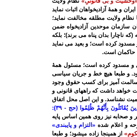
وحشیت و بی قانونیِ»
نظام ولایت
ران و همۀ آزادیخواهان اثبات نماید
 نظام ولایت مطلقه مخالفت نماید؛
وان سازمان موحدین آزادیخواه ضمن
 ناچارا بدان پناه می برند)؛ بلکه
 مسدود کرده است؛ و بعید می نماید
ِ حاکمان است.
فل و مسدود کرده است؛ مسئول همۀ
د. و طبعا هیچ خط و جریان سیاسی
 مسالمت آمیز برای کسب حقوق وجود
 خواهد داشت که راههای قانونی و
میت نشناسد. و این اصل محل اتفاق
ذِينَ يُقَاتَلُونَ بِأَنَّهُمْ ظُلِمُوا (حج -
۳۹
):
ر و صحابه نیز روی همین اساس پایه
رحه و اعلام شده
«التزام و پایبندی»
حکوم»
از همینجا زاده میشود؛ و طبعا