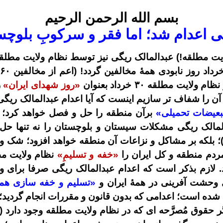
بسم الله الرحمن الرحيم
ی اعدام شد؛ اما فقر و سرکوبِ بلوچ
یت مطلقه!) عبدالمالک ریگی نیز توسط نظام ولایت مطلقه ا
داد روز نابودی همۀ مخالفین گردد! (اعم از مخالفین
۶۰
ز نظام ولایت مطلقه
۳۰
خرداد بعنوان
«روز شهدای ایران»
ر
باید آن را شفاف تر سازیم اینست که آیا اعدام عبدالمالک 
بعیضات تحمیلی»
برآن منطقه را حل و فصل خواهد کرد؛ 
لمالک ریگی مشکلات سیستان و بلوچستان را نه تنها حل 
لکه بر مشاکل و نزاعات آن منطقه خواهد افزود؛ شک و اختل
مردم منطقه و کل ایران را
«خفه و تسلیمِ»
نظام ولایت مطل
. لازم بذکر است که اعدام عبدالمالک ریگی صرفا برای
 وحشت آفرینی در همۀ ایران و
«تسلیم و خفه سازی هم
 شده است؛ اعدامی که بدون قانون و مقررات انجام گردید؛
گر حقوق مُصرَّحه ای که در نظام ولایت مطلقه وجود دارد 