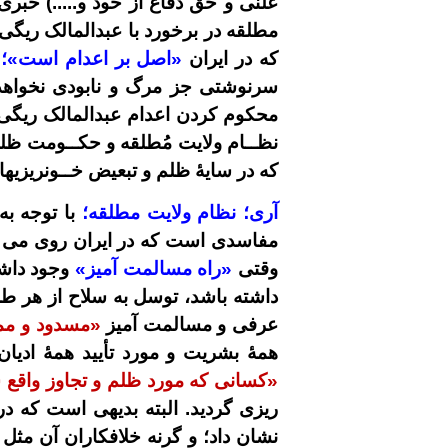
علنی و حق دفاع از خود و.....) خبری
مطلقه در برخورد با عبدالمالک ریگی 
که در ایران
«اصل بر اعدام است»؛
سرنوشتی جز مرگ و نابودی نخواهد د
محکوم کردن اعدام عبدالمالک ریگی؛ 
نظــام ولایت مُطلقه و حکــومت ظل
که در سایۀ ظلم و تبعیض خــونریزیها
آری؛ نظام ولایت مطلقه؛
با توجه ب
مفاسدی است که در ایران روی می د
وقتی
«راه مسالمت آمیز»
وجود داش
داشته باشد، توسل به سلاح از هر 
عرفی و مسالمت آمیز
«مسدود و مم
همۀ بشریت و مورد تأیید همۀ ادیان 
«کسانی که مورد ظلم و تجاوز واقع ش
ریزی گردید. البته بدیهی است که د
نشان داد؛ و گرنه خلافکاران آن مثل 