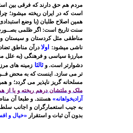
مردم هم حق دارند که فرقی بین است
است که در ایران ریخته میشود؛ چر
همین اصلاح طلبان (با وضع استبدادی
سنت تاریخ است: اگر ظلمی بصــورت
مناطقی مثل کردستان و سیستان و بل
اولا
ناشی میشود:
درآن مناطق تضاده
مبارزۀ سیاسی و فرهنگی (به علل مخ
ثالثا
دشوارتر است. و
زمینه های مرز
تر می سازد. اینست که به محض فــر
مسلحانه گریز ناپذیر می گردد؛ و 
ملک و ملتشان درهم ریخته و یا از 
آزادیخواهانه»
هستند. و طبعا آن مناط
به جیب استعمارگران و اجانب سلطه 
بدون آن ثبات و استقرار
«خیال و افس