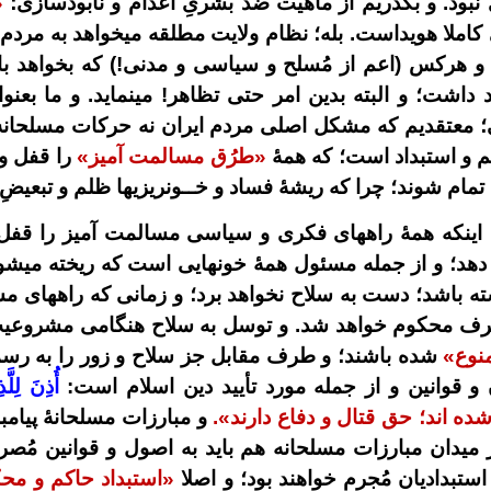
 نبود. و بگذریم از ماهیت ضد بشریِ اعدام و نابودسازی؛
«
کاملا هویداست. بله؛ نظام ولایت مطلقه میخواهد به مردم ای
و هرکس (اعم از مُسلح و سیاسی و مدنی!) که بخواهد با
اشت؛ و البته بدین امر حتی تظاهر! مینماید. و ما بعن
معتقدیم که مشکل اصلی مردم ایران نه حرکات مسلحانه (که
م و استبداد است؛ که همۀ
«طرُق مسالمت آمیز»
را قفل و
 تمام شوند؛ چرا که ریشۀ فساد و خــونریزیها ظلم و تبعیض
ه اینکه همۀ راههای فکری و سیاسی مسالمت آمیز را ق
هد؛ و از جمله مسئول همۀ خونهایی است که ریخته میشو
ته باشد؛ دست به سلاح نخواهد برد؛ و زمانی که راههای
طرف محکوم خواهد شد. و توسل به سلاح هنگامی مشروعیت
نوع»
شده باشند؛ و طرف مقابل جز سلاح و زور را به رس
و قوانین و از جمله مورد تأیید دین اسلام است:
أُذِنَ
لِلَّ
ده اند؛ حق قتال و دفاع دارند».
و مبارزات مسلحانۀ پیامب
ر میدان مبارزات مسلحانه هم باید به اصول و قوانین مُص
استبدادیان مُجرم خواهند بود؛ و اصلا
«استبداد حاکم و م