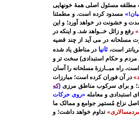
 مطلقه مسئول اصلی همۀ خونهایی
بان!»
مسدود کرده است. و مطمئنا
شدت و خشونت در خواهد آورد؛ و این
»
رفع و زائل خــواهد شد. و اینکه در
ت مسلحانه در می آید از چند قضیه
ثانیا
ریانتر است،
در مناطق یاد شده
 مردم و حکام استبدادی) سخت تر و
، راه مبــارزۀ مسلحانه را آسان
د»
در آن فوران کرده است؛ مبارزات
تند؛ و برای سرکوب مناطق مرزی
(
که
ای استبدادی و معامله
«روی حرکات
اصل نزاع مُستمِر جوامع و ممالک ما
مردمسالاری»
تداوم خواهد داشت؛ و