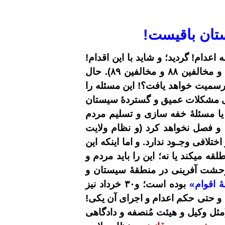
ستان باقیست!
عدام! گردید؛ و شاید با این اقدام!
و مخالفین
۸۸
و مخالفین
۸۹
). حال
سمیت خواهد یافت؟! این مسئله را
ریگی مشکلات عمیق و گستردۀ سیستان
یا مسئلۀ خفه سازی و تسلیم مردم
و فصل نخواهد کرد (و نظام ولایت
افی وجـود ندارد. و اما اینکه این
قه میکند یا نه؛ این را باید مردم و
 وحشت آفرینی در منطقۀ سیستان و
ۀ اقوام»
بوده است؛ و
۳۰
خرداد نیز
 و حتی حکم اعدام و اجرای آن یکی!
(مثل وکیل و هیئت مُنصفه و دادگاهی