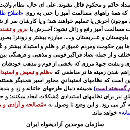
بداد حاکم و محکوم قائل نشوند.
علی ای حال،
نظام ولایت
ا که همۀ راههای مسالمت آمیز را حتی به روی
«اصلاح طل
 موجود) آخرش یا تسلیم خواهند شد؛ و یا کارشان سر از 
 مسالمت آمیز رفع و زائل نشود؛ آخــرش با
«زور و تشدد
وچستان و عــربستان و..... مبارزه بیشتر و زودتر! بصور
ا بین حکومت ومردم عمیق تر و ظلم و استبداد بیشتر و عُ
تلف و از جمله تضاد فراگیر قومی و مذهبی و فرهنگی بین
ی و پشت جبهۀ مرزی که بخشی از قوم و مذهب خودشان است
اهم شدن زمینه ها در مناطقی که
«ظلم و تبعیض و استبدا
همین است که نظامهای استبدادیِ مجاور اسیر همدیگر هس
هم گسیخته است
)
همیشه دنبال طرحهای خائنانه و زد و بنده
ق نیز برای نظامهای استبدادی مُشکلات ایجاد میکنند؛ و ح
گر می رود. و این وضع تا وصول به
«مُصالحه و آزادی و 
انه»
خواهد ماند.
سازمان موحدین آزادیخواه ایران