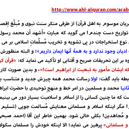
http://www.ahl-alquran.com/ara
ریان موسوم به اهل قرآن
)
از طرفی
منکر
سنت نبوی
و مُبلِّغ اِ
واریخ دست چندم!
می گوید که عبارت «
أشهد أن محمد رسول ا
ن نوع
استخراجات
در پی تشویه و تخریب
مُسلَّماتِ
اسلا
می
بر می آ
ادیان وجود ندارد و به همۀ آنها ایمان داریم»
؛
و
البته منظورش 
ه بر این
تحریفات صریح و آفتابی او
تأکید
می نماید
که:
«قرآن کر
لکه ایشان مأمور به تبعیت از ابراهیم است!»،
و بدین صورت کار ا
ابطه باید گفت:
اولا
رسالت محمد
همه چیزش جدید و متناسب با 
انیا
محمد و مسلمین در
امر
خط و منهجِ توحیدی با حضرت ابرا
ت که
ما چنین کسانی را از اسلام و اسلامیت بسیار دور می بینیم
! مگر اینکه
اسلام و
مسلمانی معنایش مُسالمت جویی (تسلیم 
و مُجاهدین
!
بکلی
خالی
شود
.
بهمین خاطر
این آقا
(
احمد صبحی
 و
مسلمانی
»
پرهیز می نماید
؛
الا اینکه خود
ش
را مسلمان سکولا