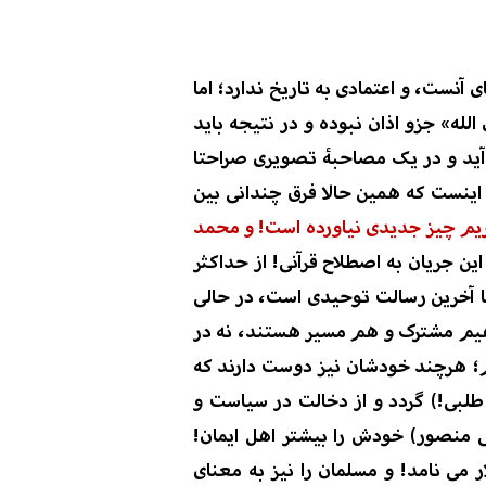
قصای آنست،
و اعتمادی به تاریخ ندارد؛ اما
لله
»
جزو
اذان
نبوده و در نتیجه باید
ید
و
در یک مصاحبۀ تصویری صراحتا
اینست که همین حالا
فرق چندانی بین
یم چیز جدیدی نیاورده است! و
محمد
ین جریان به اصطلاح قرآنی! از حداکثر
آخرین رسالت توحیدی است، در حالی
هیم مشترک و هم مسیر هستند، نه در
؛
هرچند
خودشان
نیز
دوست دارند که
طلبی!)
گردد
و از دخالت در سیاست و
 منصور
)
خود
ش
را
بیشتر
اهل ایمان!
ر
می نامد!
و مسلمان را نیز به معنای