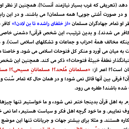
 دهد
(تعریفی که غرب بسیار نیازمند آنست!)
. همچنین
از نظر ا
و در صور
ت آشتی جویی! همه مسلمان! می باشند. و در این را
ر ا
و تمام جهادگران مسلمان
«
از
خلفای راشده تا بن لادن!
»
کافر 
کافر می شدند).
و بدین
ترتیب،
این شخص قرآنی! دشمنی خاصی با 
 اینکه مخالف همۀ احزاب و جماعات و تشکلهای اسلامی
است
)
.
و د
 به میان می آورد و منکر کل فتوحات اسلامی
می شود.
و
خاصتا
د
یانگذار نطفۀ خبیثۀ فتوحات!»
ذکر می
کند
. همچنین این شخص م
ان است؟! اعم از
:
«مسلمانانِ مُلحد؟! مسلمانانِ مسیحی؟!
مسلم
ن! فرقی بین آنها
قائل نمی شود
؛ و در همان حال که تمام سُنت و 
ف شده باشند! طفره می رود.
به اهل قرآن بدینجا ختم نمی شود، و ما خواستیم تنها چیزهایی ا
شوف نماییم. و ما خود گرچه اهل فکر و سیاست هستیم، اما نمی خ
کاره هستند. و
مثلا
برای
بیشتر جهات و جریانات
تنها این موضع 