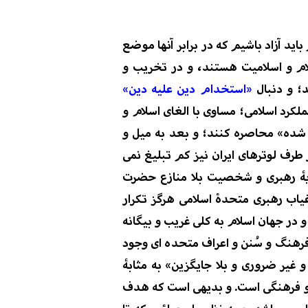
اید آزاد باشیم که در برابر آنها موضع
لام و اسلامیت هستند، و در تخریب و
د؛ و
دنبال
«
استخدام دین علیه دین
»
لکرد
اسلامی
؛
مساوی با
الغای
اسلام و
ی شده» محاصره کنند؛ و بعد به میل و
ز طرف لوترهای ایران نیز کم تبلیغ نمی
یۀ رهبری و شخصیت بلا منازع حضرت
اب رهبری متحدۀ اسلامی هرگز تکرار
ر جهان اسلام به کلی غریب و بیگانه
رهنگ
و سُنن و اعراف
متحد
ه ای
وجود
و غیر ضروری و بلا جایگزین»
به مثابۀ
 و فرهنگی است. و بدیهی است که هدف