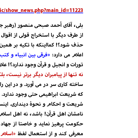
bic/show_news.php?main_id=11223
بلی،
آ
قا
ی
أحمد صبحى منصور
(
رهبر ج
از طرف دیگر
با ا
ستخراج قولی از اقوال
ت
حذف شود
؟! کمااینکه با تکیه بر همی
اعلام می
دارد:
«فرقی بین انبیاء و کتب 
تورات و انجیل و قرآن
وجود ندارد
؟!
علاو
نه تنها از پیامبران دیگر برتر نیست، ب
ساخته کاری سر در می آورد
.
و در این ر
که شریعت ابراهیمی حتی وجود ندارد.
ث
شریعت و احکام و نحوۀ دینداری.
اینس
نامشان اهل قرآن! باشد، نه
اهل اسلام
حکومت پرهیز نماید و خاصتا از جهاد 
معرفی کند و از استعمال لفظ
«اسلام