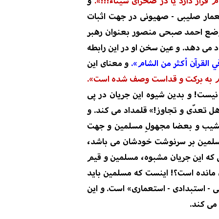
قرار دارد یا در صحرای سیناء!
!!
»
.
و
عمار صلیبی - صهیونی در جهت اثبات
موضع احمد صبحی منصور بعنوان رهبر
د می
دهد. و عین سخن او در
این
رابطه
 القرآن أكثر من الشام».
و معنای این
 شام به برکت و قداست وصف شده است».
نیست! و بدین شیوه این جریان در پی
هل
تعدّی و
تجاوز!»
قلمداد می
کند. و
و نشیب و بعضا مجهولِ مسلمین و
جهت
لمین بر سرنوشت خودشان
می باشد،
 که این جریان
مشبوه
، مسلمین و قیم
مانده
است
؟!
اینست که مسلمین باید
 - استبدادی - استعماری» است. و این
 می
کند.