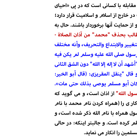
مقابله با کسانی است که در پی «احیای
ر خارج از اسلام و اسلامیت قرار دارد؛
از حمایت آنها برخوردار باشند. حال
به
يطالب بحذف "محمد" من آذان الصلاة
-
غيير والابتداع والتحريف، وأنه مختلف
رسول صلى الله عليه وسلم لم يكن فيه
هد أن لا إله إلا الله" دون الشق الثانى
ال "ينقل المقريزى: (قال أبو الخير‏:‏
" و كان أبو مسلم يوصى بذلك حتى مات».
ول الله"
از اذان است، و می گوید که
ار
ی را (
همراه
کردن
نام محمد با
نام
ل همراه با نام الله ذکر شده است، و
علم کرده است. و
جالبتر اینکه:
در حالی
لمین را انکار می نماید.