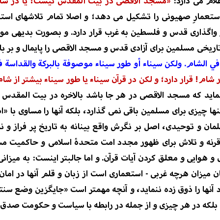
ام می دارد:
«مُسجد الاقصی در بیت المقدس نیست؛ یا در شام 
تعمارِ صهیونی را تشکیل می
دهد؛ و اصلا تمام تلاشهای است
واگذاری قدس و فلسطین به غرب قرار دارد. و بصورت بدیهی 
تاریخی مسلمین برای آزادی قدس و
مسجد الاقصی را پایمال و بر با
في الشام. ولكن سيناء أو طور سيناء موصوفة بالبركة والقداسة في
شام! قرار دارد؛ و لکن در قرآن سیناء یا طور سیناء بیشتر از
ماید که مسجد الاقصی در هر جا باشد بالاخره در بیت المقدس 
ها چیزی برای مسلمین باقی نمی گذارد، بلکه آنها را مساوی ب
ا «ا
لمان و توحیدی
،
اصل بر
نگرش واقع بینانه به تاریخ پر فراز 
رنه و تلاش برای ظهور مجدد امت متحدۀ اسلامی و حاکمیت
مس
 و هوایی و معلق کردن آیات قرآن. و
اما جالبتر اینست:
به میزانی
ن میزان
هرچه
غربی - استعماری
است
از
زبان
و قلم
آنها در امان
نها را ذوق زده ننماید، و آنچه مهمتر است «جایگزین وضع سنتی
لکه در هر چیزی و از جمله در رابطه با سیاست و حکومت صدق