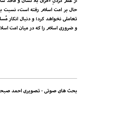
از علم کردنِ «قرآن بلا نشان و فاقد سا
حال بر امت اسلام ر
فته است، نسبت به
تعاملی
نخواهد کرد؛ و دنبال انکار مُس
و
ضروری اسلام
را که در
میان امت اسلا
بحث های صوتی - تصویری احمد صبحی م