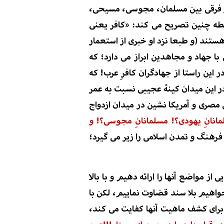
و فرقی بین مسلمان، مجوسی، مسیحی،
بطه چنین تصریح می کند: «کافر یعنی
هستند
(و طبعا نزد او خبری از استعمار
جهاد و مجاهدین ابراز می دارد؛ که
ر این راستا از جهادگران کافرِ عرب! که
ر این میدان کینۀ عجیبی نسبت به عمر
صری و آمریکا نشین در
میدان ازدواج
انانِ یهودی؟! مسلمانانِ مجوسی؟! و
فرهنگ و تمدن اسلامی را زیر می گیرد؛
ز مواضع آنها را ارائه دهیم و با بالا
واهیم بلا سند قضاوت نماییم، لکن با
برای کشف ماهیت آنها کفایت می
کند،