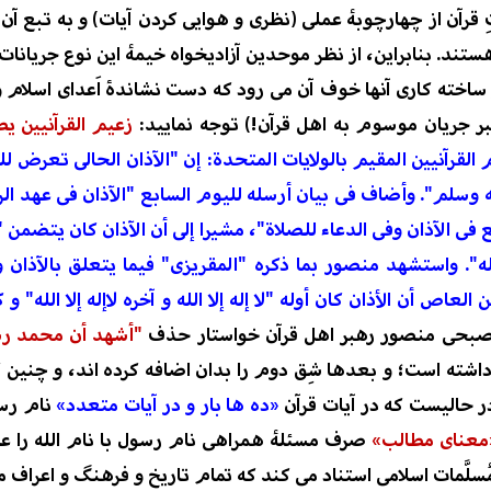
 قرآن از چهارچوبۀ عملی (نظری
و هوایی کردن آیات) و به تبع آن 
ستند. بنابراین، از نظر موحدین آزادیخواه خیمۀ این نوع جریانات د
ساخته کاری آنها خوف آن می رود که دست نشاندۀ اَعدای اسلام و 
ر جریان موسوم به اهل قرآن!) توجه نمایید:
زعيم القرآنيين 
قرآنيين المقيم بالولايات المتحدة: إن "الآذان الحالى تعرض للت
ه وسلم".
وأضاف فى بيان أرسله لليوم السابع "الآذان فى عهد ال
فى الآذان وفى الدعاء للصلاة"، مشيرا إلى أن الآذان كان يتضمن "أش
".
واستشهد منصور بما ذكره "المقريزى" فيما يتعلق بالآذان و ق
 العاص أن الأذان كان أوله "لا إله إلا الله و
آخره لاإله إلا الله
 صبحی منصور رهبر اهل قرآن خواستار حذف
"أشهد أن محمد رس
" داشته است؛ و بعد
ها
شِق دوم را بدان اضافه کرده اند، و
چنین
ک
در حالیست که در آیات قرآن
«ده ها بار و در آیات متعدد»
نام
رسو
معنای مطالب»
صرف مسئلۀ همراهی نام رسول با
نام
الله را 
ُسلَّمات
اسلامی استناد می
کند که تمام تاریخ و فرهنگ و اعراف مس