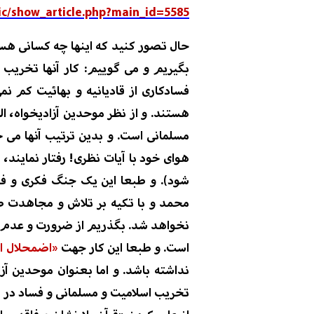
ic/show_article.php?main_id=5585
حال تصور کنید
که اینها چه کسانی هست
بگیریم و می
گوییم: کار آنها تخریب 
فسادکاری از قادیانیه و بهائیت
کم نمی
هستند. و
از
نظر
موحدین آزادیخواه،
ال
مسلمانی است
.
و بدین ترتیب آنها می خ
هوای خود با آیات نظری!
رفتار نمایند،
شود). و طبعا این یک جنگ فکری و فر
محمد
و با تکیه بر تلاش و مجاهدت ص
نخواهد شد
.
بگذریم از ضرورت و عدم ض
است. و
طبعا
این
کار جهت
«اضمحلال اس
نداشته باشد
.
و اما بعنوان موحدین آزا
تخریب اسلامیت و مسلمانی و فساد در 