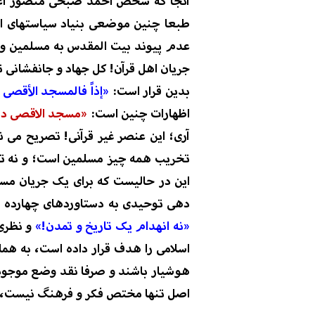
آنجا که شخص احمد صبحی منصور اعل
طبعا چنین موضعی بنیاد سیاستهای اس
عدم پیوند بیت المقدس به مسلمین و 
جریان اهل قرآن! کل جهاد و جانفشانی 
بدین قرار
است:
«
إذاً فالمسجد الأقصى 
اظهارات چنین است:
«مسجد الاقصی در 
آری؛ این عنصر غیر
قرآنی! تصریح می ن
تخریب همه چیز مسلمین است
؛
و نه تن
این در حا
لیست
که برای یک جریان مس
دهی توحیدی به دستاوردهای چهارده ق
«
نه انهدام
یک تاریخ و تمدن!»
و نظری
اسلامی را هدف قرار داده است، به هما
هوشیار باشند و صرفا نقد
وضع موجود آ
اصل تنها مختص فکر و فرهنگ نیست، ب