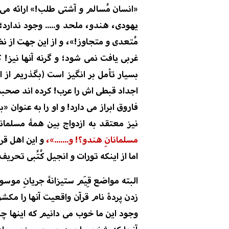
«انسان مُسالم و آشتی طلب!»
ارائه می
یهودی، هندو، ملحد و..... وجود ندارد
؛
مُتعدی و متجاوز!»، و ا
ز این جهت از نظ
غربی
یا
فت نمی شود؛ و گرنه آنها نیز! 
بسیار تأمل بر انگیز است (بگذریم از
اجداد قبطی اش را عرب! کرده اند صحبت
فاروق ابراز می دارد! و او را به عنوان
«بن
نیز معتقد به ازدواج بین همۀ مسلمان
مسلمانانِ هندو؟!
و.......
»،
و این اهل قرآ
اما از اینکه تورات و انجیل کُتُبی تحری
البته مواضع قِیَم ستیزانۀ
جریانِ موسوم 
زدن پردۀ نام قرآن واقعیت آنها را مک
وجود این ما خوب می
دانیم که اینها چ