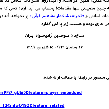
بقۀ عملی»
همین امر است، و اکیدا زوال اشتراکات اسلامی مد ن
 چنین مصیبتی تنها مقدمات! بحساب می آید. آری؛ کسی که مس
لمات اسلامی و
«تحریف شاخدارِ مفاهیم قرآنی»
بر نخواهد آمد؛
و
می
جاری بوده و هستند زیر پا نمی گذارد.
سـازمان مـوحدین آزادیخـواه ایـران
۲۷
رمضان
۱۴۳۱
-
۱۵
شهریور
۱۳۸۹
نصور در رابطه با مطالب ارائه شده:
v=rPPi7_gUbi0&feature=player_embedded
v=T24SnfwQ18Q&feature=related