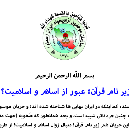
بسم ا
للّه
الرحمن الرحيم
یر نام قرآن؛ عبور از اسلام و اسلامیت؟!
ند، کمااینکه در ایران بهایی ها شناخته شده اند؛ و جریان موس
ه چنین جریاناتی شبیه است. و بعد همانطور که صَفویه
(جهت مقا
این جریان هم زیر نام قرآن! دنبال زوال اسلام و اسلامیت! از ط