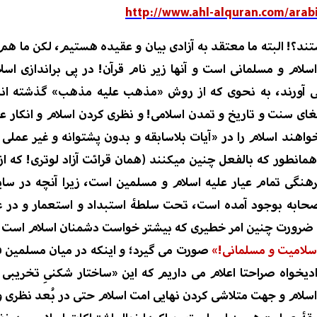
http://www.ahl-alquran.com/arab
ند؟! البته ما معتقد به آزادی بیان و عقیده هستیم، لکن ما هم ب
اسلام و مسلمانی است و آنه
ا زیر نام قرآن!
در پی براندازی اس
 آورند
، به نحوی که از روش
«مذهب علیه مذهب»
گذشته ان
غای
سنت و تاریخ و تمدن اسلامی! و نظری کردن اسلام و انکار
عم
واهند اسلام را
در «آیات بلاسابقه و بدون پشتوانه و غیر عمل
 همانطور
که بالفعل چنین میکنند (همان قرائت آزاد لوتری
! که ا
هنگی تمام عیار علیه اسلام و
مسلمین است، زیرا آنچه در سا
حابه بوجود آمده است، تحت سلطۀ استبداد و استعمار و در غی
رورت چنین امر خطیری که بیشتر خواست دشمنان اسلام است و د
لا
میت
و مسلمانی!»
صورت می گیرد؛
و
اینکه در
میان
مسلمین
ف
دیخواه صراحتا اعلام می داریم که این
«ساختار شکنیِ تخریبی 
اسلام و جهت متلاشی کردن نهایی امت اسلام حتی در بُعد نظری