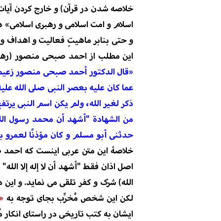
خلاصه شدن در قرآن) و خارج کردن آیاتِ
اسلام و امت اسلامی و رهبری اسلامی»
ه
و حتی بنابر ماهیتِ فعالیت و اهداف و 
این مطلب از
احمد صبحی منصور
(رهب
«
قال الدكتور أحمد صبحى منصور زعيم ال
عما كان عليه بعصر النبى صلى الله علي
ذكر لغير الله، ولم يكن اسم النبى يرتفع 
من الشهادة "أشهد أن محمد رسول الله
حدثنى أبو مسلم و
كان مؤذنًا لعمرو بن
خلاصۀ این متن عربی اینست که احمد
اصل اذان فقط "أشهد أن لا إله إلا الله
الله
)
شرک و کفر تلقی می نماید. و این 
لکن این
شخص مُخرِّب
بجای توجه به
«
ایشان
به کتب تاریخی در
راستای
انکار
م