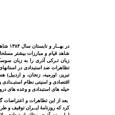
در بهــار و تابستان سال
۱۳۸۴
شاهد 
شاهد قيام و مبارزات بيشتر مسلحان
زبان تـرکى آذرى را به زبان سوس
تظاهرات ضد استبدادى در استانهاى 
تبريز، اورميه، زنجان، و اردبيل) ه
اقتصادى و امنيتى نظام استبـدادى و
حيله هاى استبدادى و وعده هاى دروغ
بعد از اين تظاهرات و اعتراضات 
کرد که روزنامۀ ايــران توقيف و طرا
اما مردم آذرى، نظام استبدادى ول