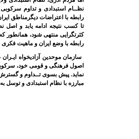
نظــام استبدادی و تداوم سرکوبى
رابطه با اعتراضات ديگرمناطق ايرا
تا کسب نتيجه ادامه يابد و اصل ن
کثرتگرايى منتهى شود، همانطور که
رابطه با وضع ايران و ماهيت فکرى
سازمان موحدين آزاديخواه ايـران 
اصول فرهنگى و قومى خود، سرکوبگر
نمايد. پيش بسوى تــداوم و گسترش 
مبارزه با نظام استبدادى و توسل به