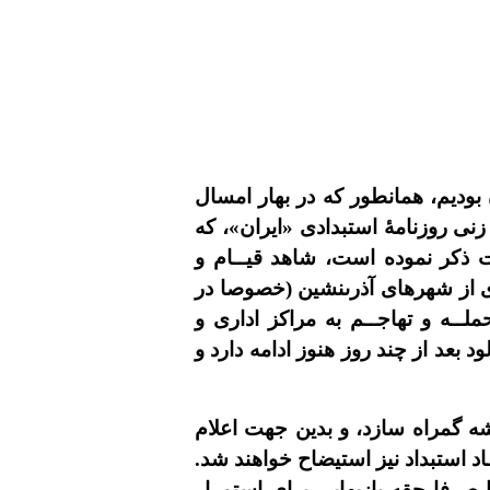
بوديم، همانطور که در بهار امسال
 زنى روزنامۀ استبدادى
«
ايران
»
، که
 ذکر نموده است، شاهد قيــام و
رى از شهرهاى آذرىنشين (خصوصا در
ملــه و تهاجــم به مراکز ادارى و
بعد از چند روز هنوز ادامه دارد و
ه گمراه سازد، و بدين جهت اعلام
اد استبداد نيز استيضاح خواهند شد.
صرفا حقه بازيهايى براى استمرار