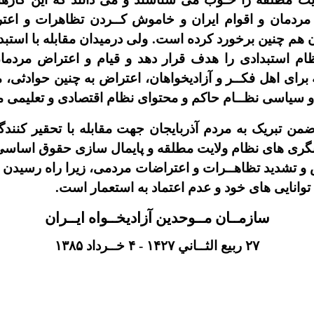
 مردمان و اقوام ايران و خاموش کــردن تظاهرات و اع
ن هم چنين برخورد کرده است. ولى درميدان مقابله با استبد
ظام استبدادى را هدف قرار دهد و قيام و اعتراض مردمان
 براى اهل فکــر و آزاديخواهان، اعتراض به چنين حوادثى
 و سياسى نظــام حاکم و محتواى نظام اقتصادى و تعلیمی 
ضمن تبريک به مردم آذربايجان جهت مقابله با تحقير کنند
ى هاى نظام ولايت مطلقه و پايمال سازى حقوق اساسى ا
و تشديد تظاهــرات و اعتراضات مردمى، زيرا راه رسيدن به
 توانايى هاى خود و عدم اعتماد به استعمار است.
سازمــان مــوحدين آزاديخــواه ايــران
۲۷
ربيع الثــاني
۱۴۲۷
-
۴
خــرداد
۱۳۸۵