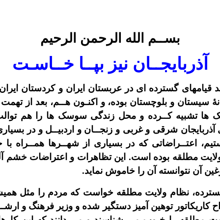
بســم الله الرحمن الرحيم
آذربايجــان نيز بپــا خــاسـت
قيامهاى گسترده اى در عربستان ايران و کردستان ايران 
ۀ سيستان و بلوچستان بوده، و اکنـون هــم، بعد از تهمت
ک ها تشبيه کــرده و محل زندگى سوسک ها را هم توالت
آذربايجان شرقى و غربى و زنجــان و اردبيــل و در بسيا
ستيم، اعتــراضاتى که در بسيارى از شهــرها همــراه با ح
لايت مطلقه بوده است. اين تظاهرات و اعتراضات خشم آلود 
ين آن نتوانسته آن را خاموش نمايد.
گسترده، نظام ولايت مطلقه خواست که مردم را مثل هميش
ح کاريکاتور توهين آميز دستگير شده و وزير فرهنگ و ارشــ
ايت مطلقه را خـوب مى شناسند و مى دانند که اين کارها 