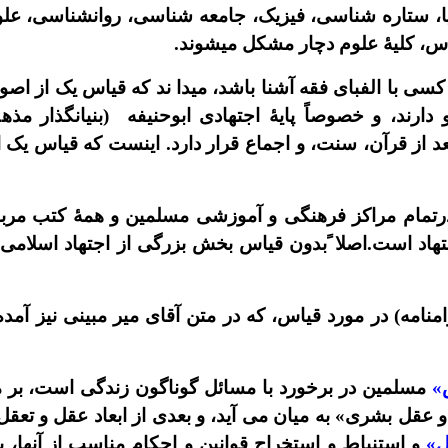
فيا، ستاره شناسى، فيزيک، جامعه شناسى، روانشناسى، عل
ياس، کليۀ علوم دچار مشکل ميشوند.
 با الفباى فقه آشنا باشد، ميدا ند که قياس يک از اصو
دارند، و خصوصاً پايۀ اجتهادى ابوحنيفه
(بنيانگذار م
د از قرآن، سنت، و اجماع قرار دارد. اينست که قياس يک ا
مام مراکز فرهنگى و آموزشى مسلمين و همۀ کتب مربوط 
تهاد است.اصلا ًبدون قياس بخش بزرگى از اجتهاد اسلامى
امنامه) در مورد قياس، که در متن آقاى مير مبينى نيز آمده
»
مسلمين در برخورد با مسائل گوناگون زندگى است، بر م
 عقل بشرى» به ميان می آيد، و بعدى از ابعاد عقل و تعق
»
و استنباط و استخراج قوانين و احکام مناسب از آنها، 