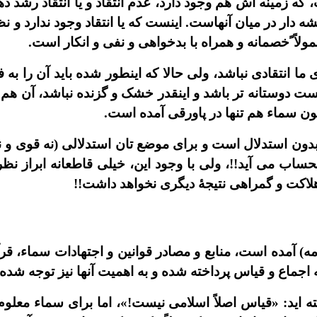
 که زمينه اش هم وجود دارد، عدم انتقاد و يا انتقاد رشد 
 دار در ميان آنهاست. اينست که يا انتقاد وجود ندارد 
مولاً ًخصمانه و همراه با بدخواهى و نفى و انکار است.
ى ما انتقادى نباشد، ولى حالا که اينطور شده بايد آن را به 
انست دوستانه تر باشد و اينقدر خشک و گزنده نباشد، آن ه
ن سماء هم تنها در پاورقى آمده است.
 بدون استدلال است و براى موضع تان استدلالى (نه قوى و ن
 بحساب مى آيد!!، ولى با وجود اين، خيلى قاطعانه ابراز نظ
هلاکت و گمراهى نتيجۀ ديگرى نخواهد داشت!!
مه) آمده است، منابع و مصادر قوانين و اجتهادات سماء، ق
اجماع و قياس پرداخته شده و به اهميت آنها نيز توجه شده
ه ايد: «قياس اصلاً اسلامى نيست!»، اما براى سماء معل