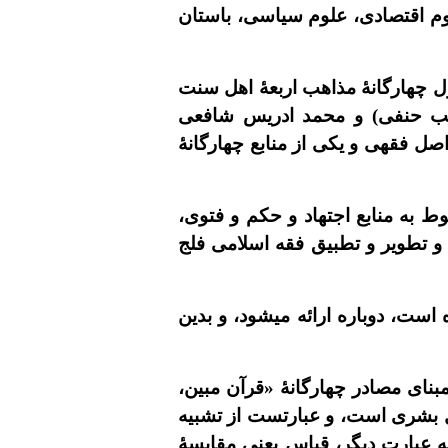
وم اقتصادى، علوم سياسى، باستان
ل چهارگانۀ مذاهب اربعۀ اهل سنت
ذهب حنفى) و محمد ادريس شافعى
صل فقهى و يکى از منابع چهارگانۀ
به منابع اجتهاد و حکم و فتوى،
 و تطوير و تطبيق فقه اسلامى فلج
 است، دوباره ارائه ميشود، و بدين
بناى مصادر چهارگانۀ «قرآن مبین،
ل بشرى است، و عبارتست از تشبيه
به عبارت ديگر، قياس یعنی مقايسۀ