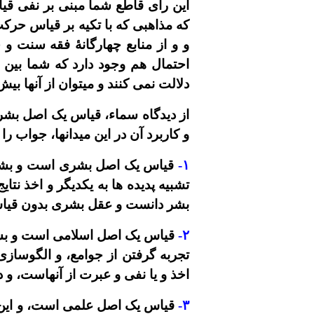
اين رأى قاطع شما مبنى بر نفى قيا
که مذاهبى که با تکيه بر قياس حرک
و و از منابع چهارگانۀ فقه سنت و 
احتمال هم وجود دارد که شما بين ق
دلالت نمی کنند و ميتوان از آنها بي
از ديدگاه سماء، قياس يک اصل ب
و کاربرد آن در اين ميدانها، جواب 
١-
قياس يک اصل بشرى است و بشريت 
تشبيه پديده ها به يکديگر و اخذ نتا
بشر دانست و عقل بشرى بدون قياس 
٢-
قياس يک اصل اسلامى است و بسيارى
تجربه گرفتن از جوامع، و الگوسازى، 
اخذ و يا نفى و عبرت از آنهاست، و 
٣-
قياس يک اصل علمى است، و اين ا