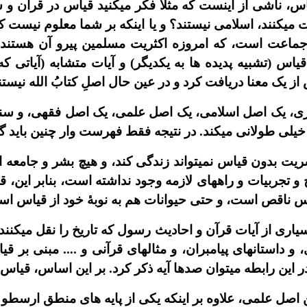
س، ناشى از اينست که مثلاً فکر ميکنيد قياس در قرآن و
ت ميکنند، اسلامى نيستند؟ و يا اينکه بر شما معلوم نيست 
جماعت است، که امروزه اکثريت مسلمين پيرو آن هستند؟ ا
ياس (تشبيه پديده ها به يکديگر) و آيات متشابه (آياتى ک
ش از يک معنا دريافت کرد و در عين حال اصلِ کتابُ الله نيست
شرى، يک اصل اسلامى، يک اصل علمى، يک اصل فقهى، و 
را خيلى طولانى ميکند. در نتيجه فقط فهرست وار چنين بايد 
بدون قياس نميتواند زندگى کند، و هيچ بشر و جامعه ا
يج و تجربيات و راههاى لازمه وجود نداشته است، بنابر اين،
ناقص است، و حتى حيوانات هم به نوبۀ خود از قياس استف
 از آيات قرآن و احاديث رسول که تاريخ را نقل ميکنند، و
و داستانهاى پيامبران، و مثالهاى قرآنى و .... مبنى بر ق
در اين رابطه ميتوان صدها آيه ذکر کرد. بر اين اساس، قي
صل علمى، علاوه بر اينکه يکى از پايه هاى منطق ارسطو 