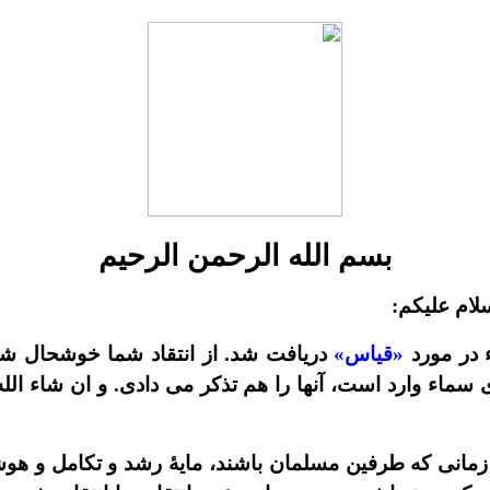
بسم الله الرحمن الرحيم
لام عليکم:
ء در مورد
«قياس»
دريافت شد. از انتقاد شما خوشحال شد
سماء وارد است، آنها را هم تذکر مى دادى. و ان شاء الله
 زمانى که طرفين مسلمان باشند، مايۀ رشد و تکامل و ه