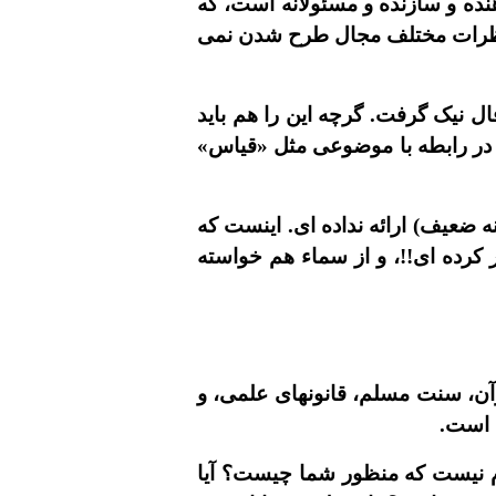
دهنده و سازنده و مسئولانه است، که
و نظرات مختلف مجال طرح شدن نمى
فال نيک گرفت. گرچه اين را هم بايد
م در رابطه با موضوعى مثل «قياس»
ه ضعيف) ارائه نداده اى. اينست که
ر کرده اى!!، و از سماء هم خواسته
رآن، سنت مسلم، قانونهاى علمى، و
 است.
وم نيست که منظور شما چيست؟ آيا