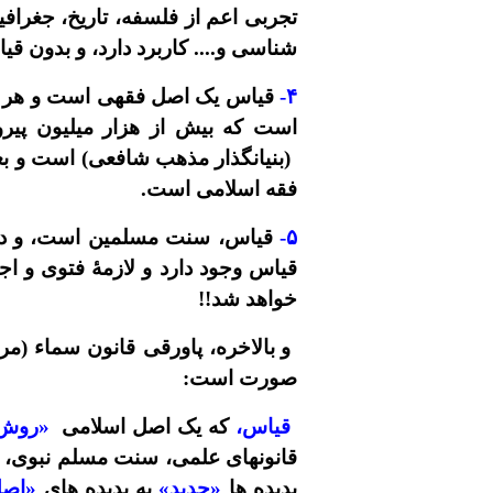
تجربى اعم از فلسفه، تاريخ، جغرا
شناسى و.... کاربرد دارد، و بدون ق
۴-
قياس يک اصل فقهى است و هر کسى
است که بيش از هزار ميليون پيرو 
(بنيانگذار مذهب شافعى) است و بع
فقه اسلامى است.
۵-
قياس، سنت مسلمين است، و درت
قياس وجود دارد و لازمۀ فتوى و اج
خواهد شد!!
و بالاخره، پاورقى قانون سماء (مر
صورت است:
قياس،
که يک اصل اسلامى
«روش
قانونهاى علمى، سنت مسلم نبوی، و
پديده ها
«جديد»
به پديده هاى
«
اصل