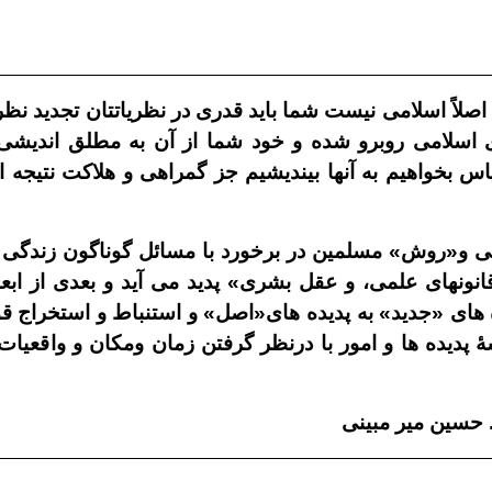
لاً اسلامى نيست شما بايد قدرى در نظرياتتان تجديد نظر
اسلامى روبرو شده و خود شما از آن به مطلق انديشى اش
س بخواهيم به آنها بينديشيم جز گمراهى و هلاکت نتيجه 
ى و«روش» مسلمين در برخورد با مسائل گوناگون زندگى ا
نونهاى علمى، و عقل بشرى» پديد مى آيد و بعدى از اب
هاى «جديد» به پديده هاى«اصل» و استنباط و استخراج قوا
 پديده ها و امور با درنظر گرفتن زمان ومکان و واقعيات 
حسين مير مبينى