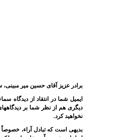
برادر عزيز آقاى حسين مير مبينى، س
ايميل شما در انتقاد از ديدگاه سما
ديگرى هم از نظر شما بر ديدگاههاى 
نخواهيد کرد.
بديهى است که تبادل آراء، خصوصاً