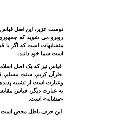
دوست عزيز، اين اصل قياس اص
روبرو مى شويد که جمهورى 
متشابهات است که اگر با قيا
است شما خود دانيد.
قياس نيز که يک اصل اسلام
«قرآن کريم، سنت مسلم، قا
وعبارت است از تشبيه پديده 
به عبارت ديگر، قياس مقايسۀ
«مشابه» است.
اين حرف باطل محض است. 