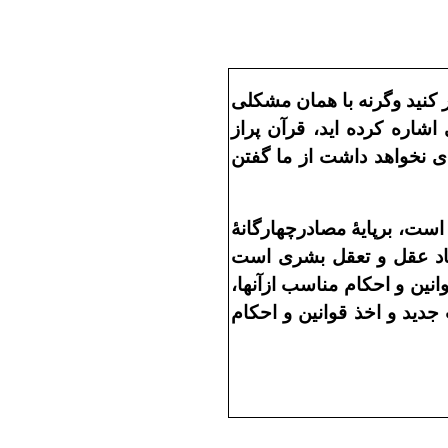
 کنيد وگرنه با همان مشکلى
اره کرده ايد، قرآن پراز
اى نخواهد داشت از ما گفتن
ست، برپايۀ مصادرچهارگانۀ
عاد عقل و تعقل بشرى است
نين و احکام مناسب ازآنها،
جديد و اخذ قوانين و احکام