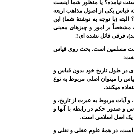
 سنت نيامده؟ يا منظور شما اينست
که قياس يکى از اصول مذاهب اربعه
لبته (با توجه به نوشتۀ شما) اين
ه مشخصاً بر امور و چيزهاى معينى
ند)، فرقى قائل نشده اى!!
سنت مسلمين است. بحث روى قياس
گفت:
ى در طول تاريخ خود بدون قياس و
 قياس را ميتوان اصلى مربوط به نوع
اده ميکنند.
 آيات مربوط به عبرت از تاريخ، و
ياس و صدور حکم در رابطه با آنها و
اس يک اصل اسلامى است.
است، در همۀ علوم عقلى و نقلى و