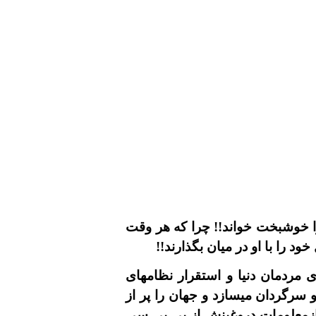
ن را خوشبخت خواند!! چرا که هر وقت
 را با او در ميان بگذارند!!
ردمان دنيا و استقرار نظامهاى
 سرگردان ميسازد و جهان را پر از
ازمعلوماتِ دروغينش از بى بى سى