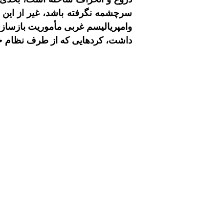
سرچشمه نگرفته باشد، غير از اين 
وامپرياليسم غربى مأموريت بازسازى
داشت، کردهايى که از طرف نظام 