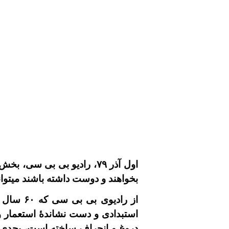
اول آذر ٧٩، راديو بى بى 
بخواهند و دوست داشته باشند ميتوان
از راديوى بى بى سى که
۶۰
سال اس
استبدادى و دست نشاندۀ استعمار و 
دروغ و انحراف ساخته است، بحدى ک