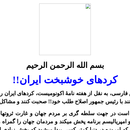
بسم الله الرحمن الرحیم
کردهاى خوشبخت ايران!!
سى، بخش فارسى، به نقل از هفته نامۀ اکونوميست، کردهاى ايرا
ند با رئيس جمهور اصلاح طلب خود!! صحبت کنند و مشاکل خود
ت در جهت سلطه گرى بر مردم جهان و غارت ثروتهاى م
امپرياليسم برنامه پخش ميکند و
مردمان جهان را گمراه و
ه امروزه در دنيا کمتر کسى پيدا ميشود که بخش زيادى 