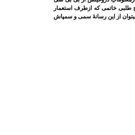
اح طلبى خاتمى که ازطرف استعمار
ميتوان از اين رسانۀ سمى و سمپاش