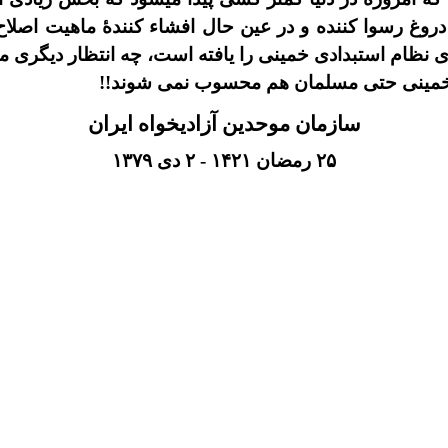
دروغ رسوا کننده و در عين حال افشاء کنندۀ ماهيت اصل
 نظام استبدادى خمينى را يافته است، چه انتظار ديگرى 
خمينى حتى مسلمان هم محسوب نمى شوند!!
سازمان موحدين آزاديخواه ايران
۲۵
رمضان
۱۴۲۱
-
۲
دی
۱۳۷۹