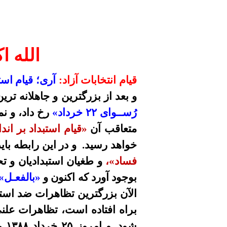
الله ا
قیام انتخابات آزاد:
آری؛ قیام است
و بعد از بزرگترین و جاهلانه تر
رُســوای
۲۲
خرداد»
رخ داد،
و نم
متعاقب آن
«قیام استبداد بر اند
خواهد رسید. و در این رابطه با
فساد»،
و طغیان استبدادیان و تح
بوجود آورد که
اکنون و
«بالفعـل»
الآن بزرگترین تظاهرات ضد استب
براه افتاده است، تظاهرات عل
شود. و امروز
۲۵
خرداد
۱۳۸۸
مر