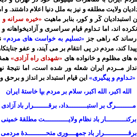
دیان ولایت مطلقه و نیز به ملل دنیا اعلام داشتند.
و ام
استبدادیان کَر و کور، بنابر
ماهیت
«خیره سرانه و ط
نکرده اند، اما تـداوم قیام سراسری و آزادیخواهانه و
 رساند که راهی جز
«تسلیم به خواست های مردم»
ند
یدا کند، مردم در پی انتقام بر می آیند، و عفو جنایت
 های مظلوم و خانواده های
«شهدای راه آزادی»
همۀ 
 انداز مــردم ایران شعله ور شده است، اما نتیجۀ ن
«تـداوم و پیگیری»
این قیام استبداد بر انداز و برحق و
الله اکبر، الله اکبر، سلام بر مردم بپا خاستۀ ایران
مـــــــــرگ بر استبــــــــــداد، برقــــــــرار باد آزادی
برکنـــــــــــار باد نظام ولایـــــــــــــت مطلقۀ خمینی
برقـــــــــــــرار باد جمهــــوری متحــــــــــدۀ مردمی