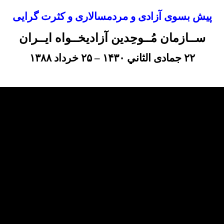
پیش بسوی آزادی و مردمسالاری و کثرت گرایی
ســازمان مُــوحِدین آزادیخــواه ایــران
۲۲
جمادی الثاني
۱۴۳۰
–
۲۵
خرداد
۱۳۸۸