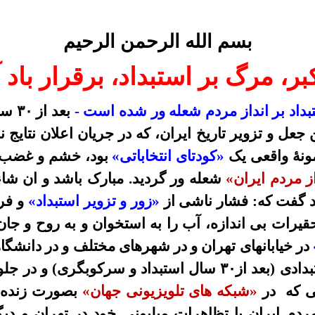
بسم الله الرحمن الرحیم
کبر، مرگ بر استبداد، برقرار باد 
بداد بر انداز مردم شعله ور شده است -
بعد از
۳۰
سا
ین جعل و تزویر تاریخ ایران، که در جریان اعلان نتا
ونۀ واقعی یک
«کودتای انتخاباتی»
بود، خشم و غضب م
از مردم ایران»
شعله ور گردید. مبارک باشد و ان شاء ا
ید گفت که: فشار ناشی از
«زور و تزویر استبداد»
و فر
قیرات بی اندازه، آب را به استخوان و به روح و جان
در خیابانهای تهران و در شهرهای مختلف و در دانشگاه
دادی (بعد از
۳۰
سال استبداد و سرکوبگری) و در جلو
نی که در
«شبکه های تلویزیونی جهان»
بصورت زنده 
دم ایران با تظاهرات میلیونی خود در تهران و دیگر 