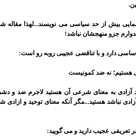
ین
.
مایی بیش از حد
سیاسی می نویسند...لهذا مقاله شم
دوارم جزو
منهجشان نباشد
!
سی دارد و با تناقضی عجیبی روبه رو
است
:
ی هستیم؛ نه ضد
کمونیست
ید آزادی به معنای شرعی آن هستید لاجرم ضد و دش
زادی نباشد هستید...مگر آنکه معنای توحید و ازادی
شر
افر تعریفی عجیب
دارید و می گویید
: