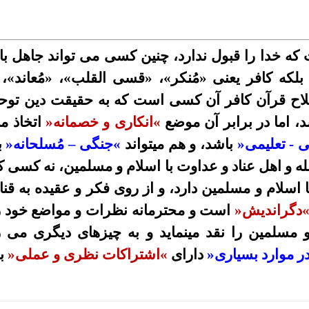
که خدا را
قبول ندارد، چنین کسی می تواند جاهل ب
 بلکه کافر
یعنی «مُنکر»، «قسی القلب»، «مُعاند»،
اح قرآن
کافر آن کسی است که به حقیقت دین توحی
د، اما در برابر آن موضع
«
انکاری و خصمانه
»
اتخاذ م
ی - تعلیمی
»
باشد، و هم میتواند
«
جنگی – مُسلحانه
»
ب
ه و اهل عناد و
عداوت با اسلام و مسلمین، نه کسی 
 اسلام و
مسلمین دارد، و از روی فکر و عقیده به ق
دگراندیش
»
است و محترمانه نظرات و مواضع خود 
 مسلمین را نقد مینماید و به چیزهای دیگری می ر
ر موارد
بسیاری
»
دارای
«
اشتراکات نظری و
عملی
»
ب