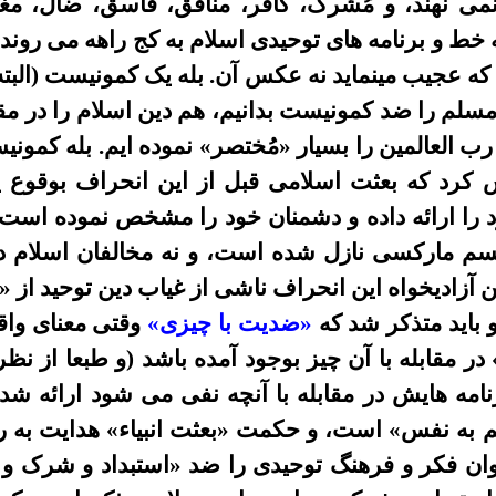
ی نهند، و مُشرک، کافر، منافق، فاسق، ضال، مغضوب،
ط و برنامه های توحیدی اسلام به کج راهه می روند.
 عجیب مینماید نه عکس آن. بله یک کمونیست (البته د
د مسلم را ضد کمونیست بدانیم، هم دین اسلام را د
 رب العالمین را بسیار «مُختصر»
نموده ایم. بله کمو
 کرد که بعثت اسلامی قبل از این انحراف بوقوع پ
 را ارائه داده و دشمنان خود را مشخص نموده است
نیسم مارکسی نازل شده است، و نه مخالفان اسلام
 آزادیخواه این انحراف ناشی از غیاب دین توحید از «
 باید متذکر شد که
«ضدیت با چیزی»
وقتی معنای واقع
در مقابله با آن چیز بوجود آمده باشد (و
طبعا از نظر
امه هایش در مقابله با آنچه نفی می شود ارائه شد
ئم به نفس» است، و حکمت «بعثت انبیاء» هدایت به را
ن فکر و فرهنگ توحیدی را ضد «استبداد و شرک و 