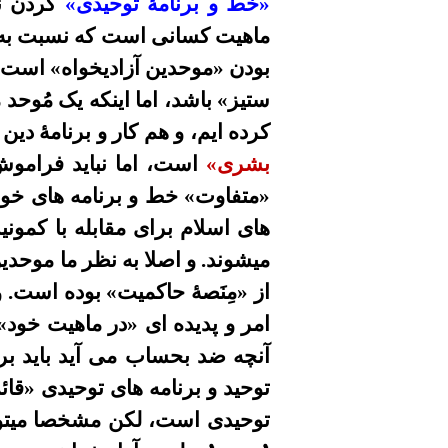
«خط و برنامۀ توحیدی»
گردن نم
ماهیت کسانی است که نسبت به خ
بودن
«موحدین آزادیخواه» است که
ستیز» باشد، اما اینکه یک مُوح
کرده ایم، و هم کار و برنامۀ دین
بشری»
است، اما نباید فراموش
«متفاوت» خط و برنامه های خود
های اسلام برای مقابله با کمو
میشوند. و اصلا به نظر ما موحدین
از «مِنَصۀ حاکمیت» بوده است. و
امر و پدیده ای «در ماهیت خود» 
آنچه ضد بحساب می آید باید برن
توحید و برنامه های توحیدی «قا
توحیدی است، لکن مشخصا میتوا