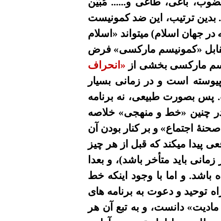
 باغی، طاغی و...... مُبَیَّن
 بدین ترتیب، این ضد کمونیست
ر جهان اسلام) میتواند «اسلام
ر مقابل «کمونیسم مارکسی» فرض
نیسم مارکسی بخشی از
«انحراف
یوسته است و در زمانی بسیار
. پس بصورت طبیعی، نه برنامه
 در چنین «خط و منهجی» خلاصه
صحنۀ اجتماع» و بر کنار بودن آن
ی پیدا میکند که قبل از هر چیز
 زمانی باید متأخر باشد)، و
بعدا
ه باشد.
و اما با وجود اینکه خط
ه توحید و دعوت به برنامه های
مادیت»
دانست، و به تبع آن هر