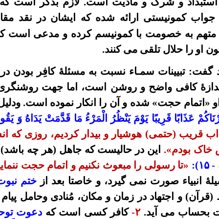
 استبداد و شرک و مادیت است.
لازم بذکر است که
 جواب کمونیستی ارائه شده
که ایشان در نقد مقال
 متهم به خصومت با کمونیسم کرده و مدعی است که
ن او را حلال تلقی می کنند.
 گفت: تبیینات سمـاء نسبت به مسئلۀ
کافِر بودن
در 
دازۀ کافی واضح و روشن است، اما جهت روشنگری
و
«اتمام حجت»
شده و آن را انکار نموده است. ودلیل
ْذَرْنَاكُمْ عَذَابًا قَرِيبًا يَوْمَ يَنْظُرُ الْمَرْءُ مَا قَدَّمَتْ يَدَاهُ وَ يَق
ب قریب (حتمی) هوشیار و بیدار کردیم، روزی که انسا
 خاک بودم».
این در حالیست که جاهل (هر چه باشد
 -
۱۵
):
«تا رسولی را مبعوث نکنیم و اتمام حجت ننمای
ۀ انبیاء صورت نمی گیرد، و خاصتا بعد از
ختم نبوت
قرآن) و اجتهاد در زمان و مکان، مُنادی وحامل پیام
ت بحساب می آید.
۲
-
کافر کسی است که
دعوت توح