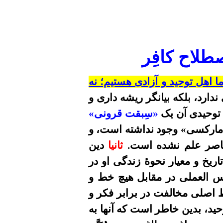
طلاح کافِر
ا
اهل توحید و آزادی هستیم؛ نه
ندارد، بلکه بیانگر ریشه داری و
توحیدی آن یک
«سِبقت قرونی»
مارکسی»
وجود نداشته است، و
معاصر علم نشده است.
ثانیا
دین
ریخ و معیار نحوۀ زندگی او در
کس العملی در مقابل هیچ خط و
صلی مخالفت در برابر فکر و
حید، بدین خاطر است که آنها به