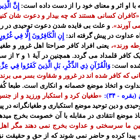
با او اثر و معنای خود را از دست داده است:
إِنَّ الَّذِ
کافران کسانی هستند که چه بیدار و دعوت شان کنید
می آورند».
و علت بی فایده شدن دعوت توحیدی در رابط
اه عداوت در پیش گرفته اند:
إِنِ
الْكَافِرُونَ
إِلَّا فِي غُرُو
وطه ورند»،
یعنی افراد کافر صراحتا اهل غرور و طغیا
ک کافر قلمداد می گردد. همچنین در آیۀ
۱
و
۲
از سو
شده است:
وَالْقُرْآنِ
ذِي
الذِّكْرِ،
بَلِ الَّذِينَ كَفَرُوا فِي
عِزَّة
 که کافر شده اند در غرور و شقاوت بسر می برند»
اوت و اتخاذ موضع خصمانه و انکاری است.
طبعا کُ
ينَ (بقره -
۳۴
):
«طغیان کرد و استکبار ورزید و از جن
دی و دین توحید موضع استکباری و طغیانگرانه در پیش
تخاذ موضع انتقادی در مقابله با آن خصومت بخرج مید
انین ما سرسختی و عداوت بخرج نمی دهند مگر اهل
پیدا کرده و حاضر نمی شوند که از حق و حقیقت ن