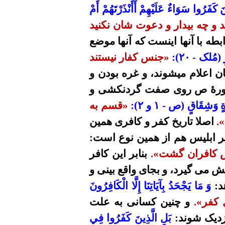
ينَ كَفَرُوا
سَوَاءٌ
عَلَيْهِمْ أَأَنْذَرْتَهُمْ أَمْ
 و چه بیدار و دعوت شان نکنید
ه با آنها اینست که آنها
موضع
رٍ (مُلک -
۲۰
):
«جنس کفار نیستند
ن اعلام میشوند، و غره بودن و
رۀ ص روی صفت گردنکشی و
ٍ
وَشِقَاقٍ (ص -
۱
و
۲
):
«قسم به
.
اصلا تاریخ کفر و کافری همین
فر ابلیس هم از همین نوع است:
س کافران گشت».
بنابر این کافر
 می گیرد، و بجای واقع بینی و
هد:
وَ مَا يَجْحَدُ بِآيَاتِنَا إِلَّا
الْكَافِرُونَ
 کفر».
و چنین کسانی به علت
زدیک شوند:
بَلِ الَّذِينَ كَفَرُوا فِي