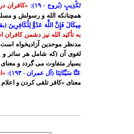
تَكْذِيبٍ
(بُروج - ۱۹):
«کافران در 
همچنانکه الله و رسو
لش
و مسلم
مِيكَالَ فَإِنَّ اللَّهَ
عَدُوٌّ
لِلْكَافِرِينَ (
به تأکید الله نیز دشمن کافران 
مدنظر
موحدین آزادیخواه
است، 
لغوی آن (كه شامل هر ساتر و 
بسیار متفاوت می گردد و معنای
عَنَّا سَيِّئَاتِنَا (آل عمران -
۱۹۳
):
«ای
معنای «کافر تلقی کردن و اعلام 