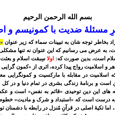
بسم الله الرحمن الرحيم
ِ مسئلۀ ضدیت با کمونیسم و اص
اد
بخاطر توجه شان به تبیینات سماء که زیر عنوان
«
م
ت،
به عرض می رسانیم که این عنوان
نه تنها مشکلی 
لام است، بدین صورت که:
اولا
سِبقت اسلام و بعثت 
ر و اسلامیت رواج پیدا کرده، اثری از
«کمون گرایی 
که اسلامیت در مقابله با مارکسیت و کمونگرایی 
 است و برنامۀ زندگی بشری در تمام دنیا و در کل تا
امه های این دین توحیدی «قائم به نفس» است و ع
ه درست است که «استبداد و شرک و مادیت»
خطوط ا
ما تکیۀ اصلی در قرآنِ مُنزل در رابطه با دشمنان تو