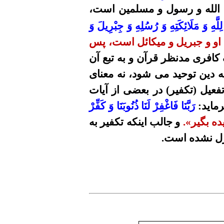
الله و رسول و مسلمین است،
لَّهِ وَ مَلَائِكَتِهِ وَ رُسُلِهِ وَ جِبْرِيلَ وَ
 او و جبریل و میکائل است، پس
 کافری مدنظر قرآن و به تبع آن
ه دین توحید
می شود
، نه معنای
فعیل (تکفیر) در بعضی از آیات
ماید
:
رَبَّنَا
فَاغْفِرْ لَنَا ذُنُوبَنَا وَ كَفِّرْ
ده بگیر».
و جالب اینکه تکفیر به
ازل نشده است.