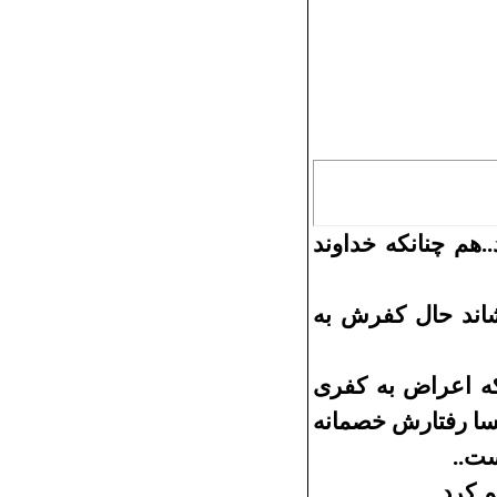
هم چنانکه خداوند
اند حال کفرش به
که اعراض به کفری
بسا رفتارش خصمانه
ست
..
م
کرد
.