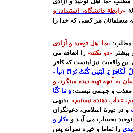
 مطلبِ
«
ما اهل توحید و آزادی
ۀ
«
رابطۀ دانشگاه، استبداد، و
 مسلمانان هر کسی که خدا را
مطلب
:
«
ما اهل توحید و آزادی
 بیشتر
«دو نکته»
را اضافه می
 این واقعیت نیز اینست که کافر
ُولُ
الْكَافِرُ
يَا لَيْتَنِي كُنْتُ تُرَابًا (نبأ -
ن به آنچه تهیه دیده مینگرد، و
) معذب و جهنمی نیست:
وَ مَا كُنَّا
یم، عذاب دهنده نیستیم».
بدیهی
و در دورۀ اسلامی، دعوتگران
 توحید بحساب می آیند و
«کار و
یدی
را تماما و خیره سرانه پس