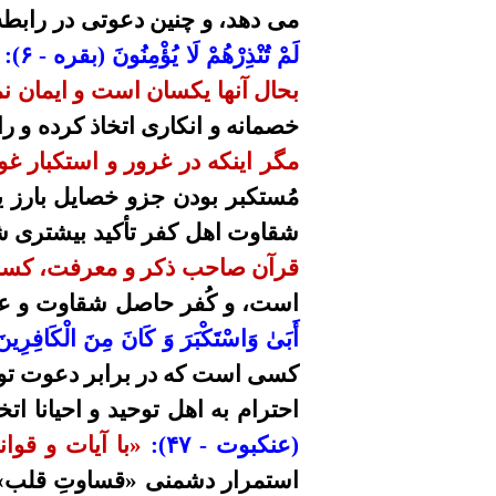
می دهد، و چنین دعوتی در رابطه 
لَمْ تُنْذِرْهُمْ لَا يُؤْمِنُونَ (بقره -
۶
):
«
بحال آنها یکسان است و ایمان ن
خصمانه و انکاری اتخاذ کرده و ر
مگر اینکه در غرور و استکبار غ
مُستکبر بودن جزو خصایل بارز ی
شقاوت اهل کفر تأکید بیشتری 
قرآن صاحب ذکر و معرفت، کسانی
است، و کُفر حاصل شقاوت و عد
أَبَىٰ
وَاسْتَكْبَرَ
وَ كَانَ مِنَ الْكَافِرِ
کسی است که در برابر دعوت توحی
احترام به اهل توحید و احیانا ا
(عنکبوت -
۴۷
):
«با آیات و قو
استمرار دشمنی «قساوتِ قلب» 