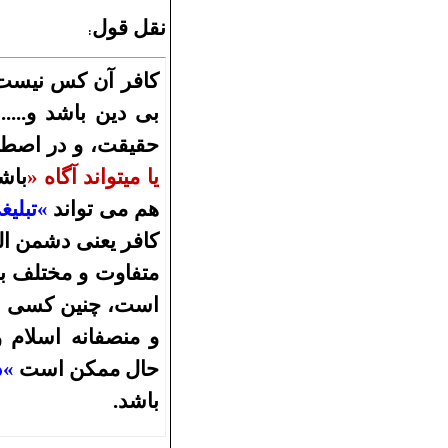
نقل قول
:
کافر آن کس نیست 
بی دین باشد و.....
حقیقت، و در اصطل
یا
میتواند آگاه
»
باش
هم می تواند
«
تبلیغ
کافر یعنی دشمن الل
متفاوت و مختلف با
است، چنین کسی
«
و
منصفانه اسلام و
حال
ممکن است
«
د
باشد
.