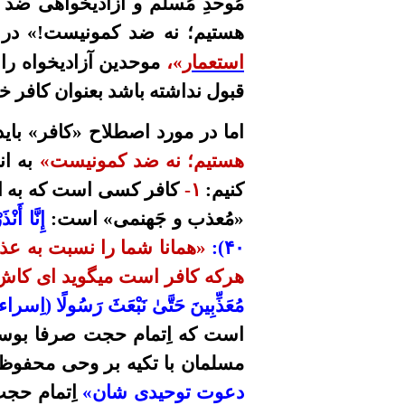
مُوحدِ مُسلم و آزادیخواهی ضد
هستیم؛ نه ضد کمونیست
!
»
در
استعمار
»،
موحدین آزادیخواه را
قبول نداشته باشد بعنوان کافر خو
اما در مورد اصطلاح
«کافر»
باید
هستیم؛ نه ضد کمونیست
»
به ان
کنیم:
۱
-
کافر کسی است که به ا
«مُعذب و جَهنمی»
است:
إِنَّا أَن
۴۰
):
«همانا شما را نسبت به عذا
هرکه کافر است میگوید ای کاش
مُعَذِّبِينَ حَتَّىٰ
نَبْعَثَ
رَسُولًا (اِسراء
است که اِتمام حجت صرفا بوسیل
مسلمان با تکیه بر وحی محفوظ (
دعوت توحیدی شان»
اِتمام حج