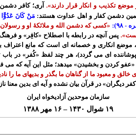
موضع تکذیب و انکار قرار دارند».
آری؛ کافر دشمن 
ین دشمن کفار و اهل عداوت هستند:
مَنْ كَانَ عَدُوًّا لِ
بقره -
۹۸
):
«کسی که دشمن الله و ملائکۀ او و رسولان
است».
پس
آنچه در رابطه با اصطلاح
«کافِر» و فرهنگ
موضع انکاری و خصمانه ای است که
مانع
اعتراف ب
پوشاننده ای می
گردد
)، هر
چند
لفظ «کُفر» در باب ت
 «عفو کردن و بخشیدن» میدهد؛
مثل
این آیه که می فر
 خالق و معبود ما از گناهان ما بگذر و بدیهای ما را نادی
کفر دیگران» در قرآن بیان نشده و آیه ای بدین معنا ن
سازمان موحدین آزادیخواه ایران
۱۹
شوال
۱۴۳۰
–
۱۶
مهر
۱۳۸۸