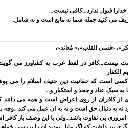
ارا قبول ندارد...کافی نیست
...
عریف می کنید
جمله شما نه مانع است و نه شامل
.
ُنکر»، «قسی القلب
»
،
«
مُعاند
»
،
ست نیست...کافر در لفظ عرب به کشاورز می گویند..
م الکفار
 کسی است که حقانیت دین حنیف اسلام را می پوش
 به سبک عناد و جحد و استکبار و
...
 از کافران از روی اعراض است و همه می
دانند 
 نه به دنبال حق است و نه به ان عمل می
کند ..وچه 
 امروزی بی تفاوت باشد...ولی با
این وصف باز کافر ا
ری نیز داشت که اگر مایل بودید ان را بررسی خواهی